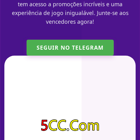
tem acesso a promoções incríveis e uma
experiência de jogo inigualável. Junte-se aos
vencedores agora!
SEGUIR NO TELEGRAM