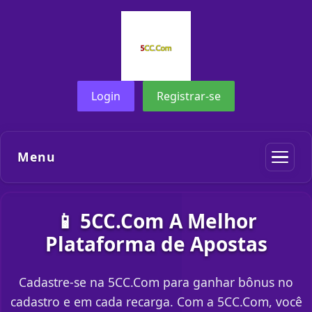
Login
Registrar-se
Menu
📱 5CC.Com A Melhor
Plataforma de Apostas
Cadastre-se na 5CC.Com para ganhar bônus no
cadastro e em cada recarga. Com a 5CC.Com, você