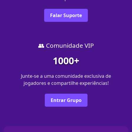
Falar Suporte
👥 Comunidade VIP
1000+
Junte-se a uma comunidade exclusiva de
jogadores e compartilhe experiências!
Entrar Grupo