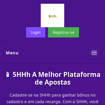
Login
Registrar-se
Menu
📱 5HHh A Melhor Plataforma
de Apostas
Cadastre-se na 5HHh para ganhar bônus no
cadastro e em cada recarga. Com a 5HHh, você