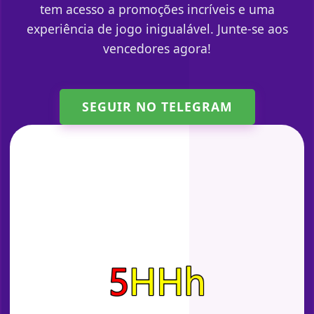
tem acesso a promoções incríveis e uma
experiência de jogo inigualável. Junte-se aos
vencedores agora!
SEGUIR NO TELEGRAM