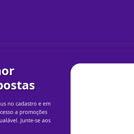
hor
postas
us no cadastro e em
acesso a promoções
ualável. Junte-se aos