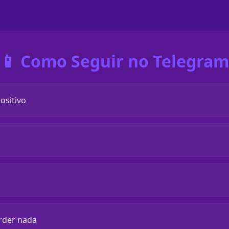
📱 Como Seguir no Telegram
ositivo
erder nada