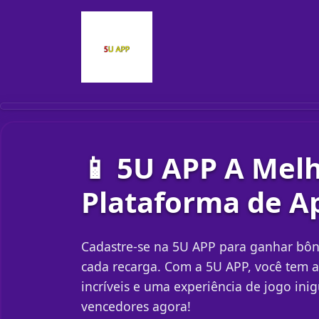
📱 5U APP A Mel
Plataforma de A
Cadastre-se na 5U APP para ganhar bôn
cada recarga. Com a 5U APP, você tem 
incríveis e uma experiência de jogo inig
vencedores agora!