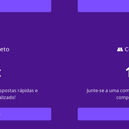
reto
👥 
t
espostas rápidas e
Junte-se a uma com
lizado!
compa
e