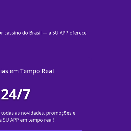
r cassino do Brasil — a 5U APP oferece
cias em Tempo Real
24/7
e todas as novidades, promoções e
a 5U APP em tempo real!