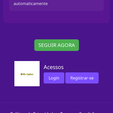
automaticamente
SEGUIR AGORA
Acessos
Login
Registrar-se