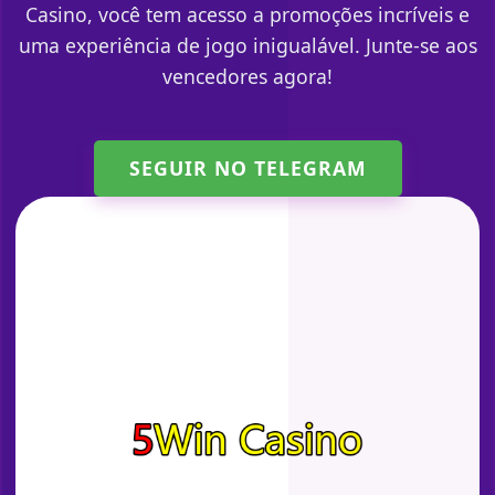
Casino, você tem acesso a promoções incríveis e
uma experiência de jogo inigualável. Junte-se aos
vencedores agora!
SEGUIR NO TELEGRAM