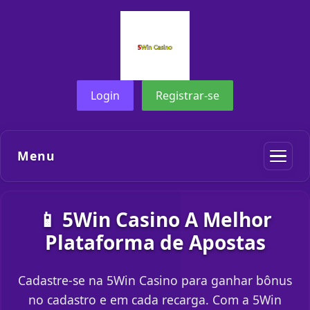
Login
Registrar-se
Menu
📱 5Win Casino A Melhor
Plataforma de Apostas
Cadastre-se na 5Win Casino para ganhar bônus
no cadastro e em cada recarga. Com a 5Win