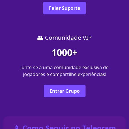
Falar Suporte
👥 Comunidade VIP
1000+
Junte-se a uma comunidade exclusiva de
jogadores e compartilhe experiências!
Entrar Grupo
📱 Como Seguir no Telegram