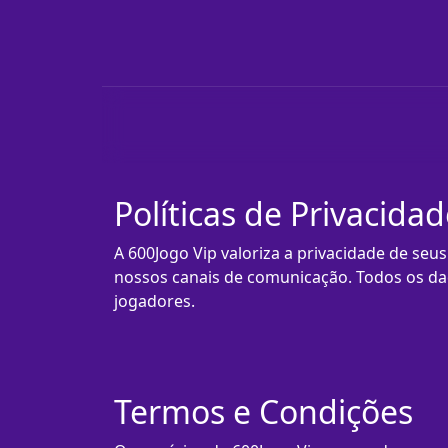
Políticas de Privacida
A 600Jogo Vip valoriza a privacidade de se
nossos canais de comunicação. Todos os dad
jogadores.
Termos e Condições