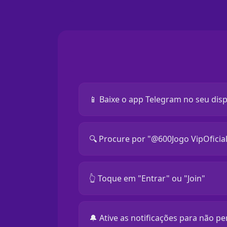
📱 Baixe o app Telegram no seu disp
🔍 Procure por "@600Jogo VipOficia
👆 Toque em "Entrar" ou "Join"
🔔 Ative as notificações para não p