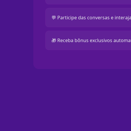
💬 Participe das conversas e interaj
🎁 Receba bônus exclusivos autom