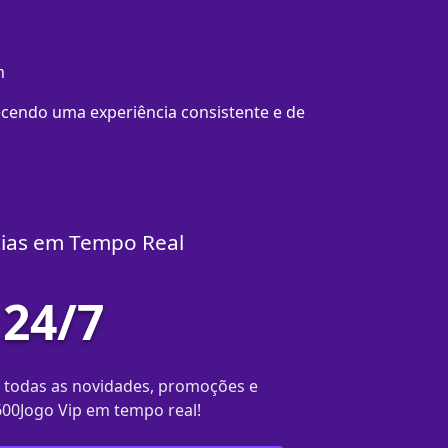
m
ecendo uma experiência consistente e de
cias em Tempo Real
24/7
e todas as novidades, promoções e
600Jogo Vip em tempo real!