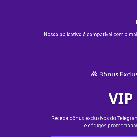
Nosso aplicativo é compatível com a ma
🎁 Bônus Exclu
VIP
Receba bônus exclusivos do Telegra
e códigos promocionai