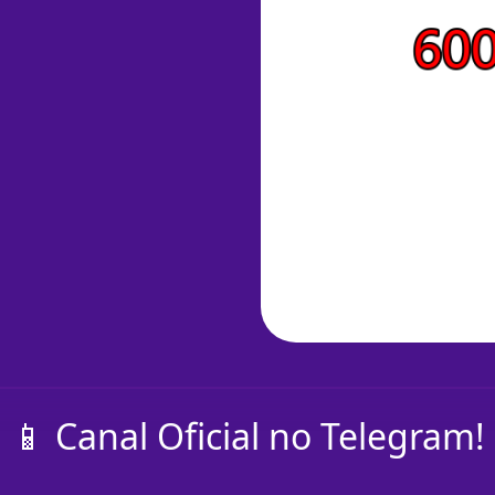
📱 Canal Oficial no Telegram!