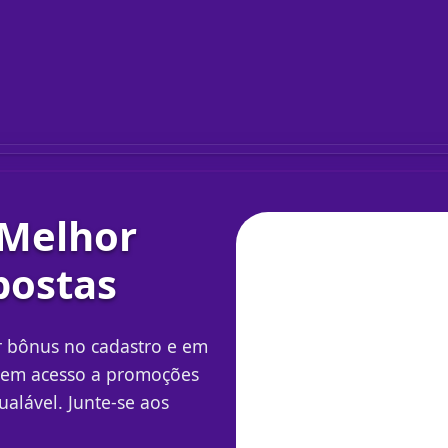
 Melhor
postas
r bônus no cadastro e em
 tem acesso a promoções
ualável. Junte-se aos