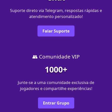
Suporte direto via Telegram, respostas rápidas e
atendimento personalizado!
Falar Suporte
👥 Comunidade VIP
1000+
Junte-se a uma comunidade exclusiva de
jogadores e compartilhe experiências!
Entrar Grupo