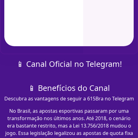
📱 Canal Oficial no Telegram!
📱 Benefícios do Canal
Descubra as vantagens de seguir a 615Bra no Telegram
No Brasil, as apostas esportivas passaram por uma
transformação nos últimos anos. Até 2018, o cenário
era bastante restrito, mas a Lei 13.756/2018 mudou o
jogo. Essa legislação legalizou as apostas de quota fixa