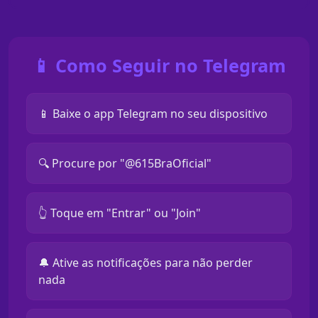
📱 Como Seguir no Telegram
📱 Baixe o app Telegram no seu dispositivo
🔍 Procure por "@615BraOficial"
👆 Toque em "Entrar" ou "Join"
🔔 Ative as notificações para não perder
nada