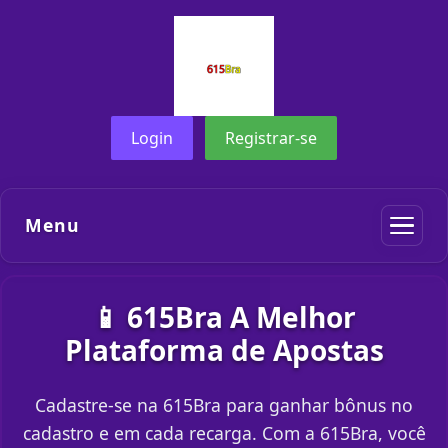
Login
Registrar-se
Menu
📱 615Bra A Melhor
Plataforma de Apostas
Cadastre-se na 615Bra para ganhar bônus no
cadastro e em cada recarga. Com a 615Bra, você