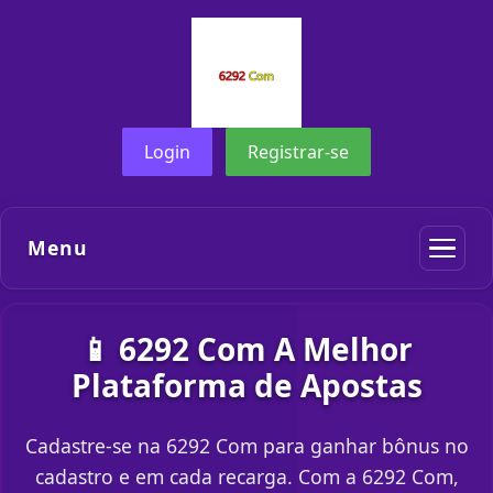
Login
Registrar-se
Menu
📱 6292 Com A Melhor
Plataforma de Apostas
Cadastre-se na 6292 Com para ganhar bônus no
cadastro e em cada recarga. Com a 6292 Com,