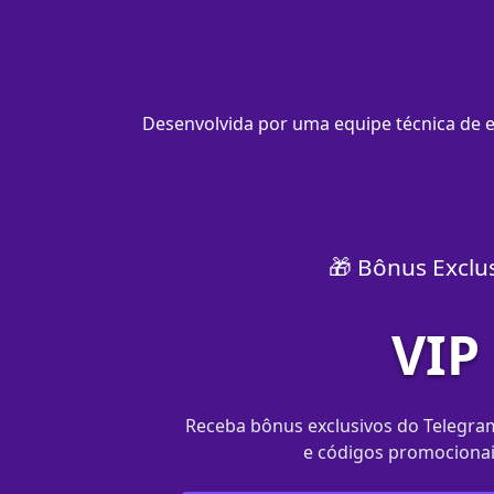
Desenvolvida por uma equipe técnica de el
🎁 Bônus Exclu
VIP
Receba bônus exclusivos do Telegra
e códigos promocionai