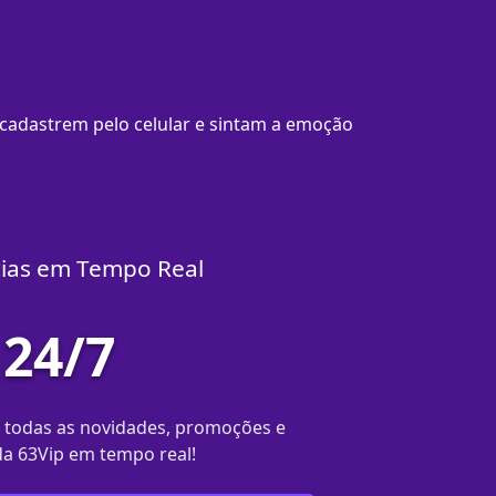
e cadastrem pelo celular e sintam a emoção
cias em Tempo Real
24/7
e todas as novidades, promoções e
da 63Vip em tempo real!