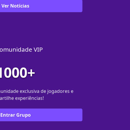
Ver Notícias
Comunidade VIP
1000+
unidade exclusiva de jogadores e
rtilhe experiências!
Entrar Grupo