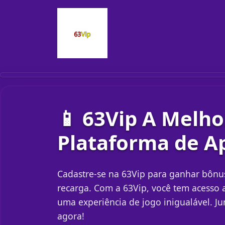
📱 63Vip A Melho
Plataforma de A
Cadastre-se na 63Vip para ganhar bônu
recarga. Com a 63Vip, você tem acesso 
uma experiência de jogo inigualável. J
agora!