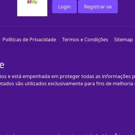
Login
Registrar-se
Políticas de Privacidade
Termos e Condições
Sitemap
de
ários e está empenhada em proteger todas as informações 
tados são utilizados exclusivamente para fins de melhoria