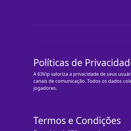
Políticas de Privacida
A 63Vip valoriza a privacidade de seus usu
canais de comunicação. Todos os dados cole
jogadores.
Termos e Condições