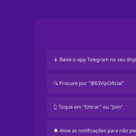
📱 Baixe o app Telegram no seu disp
🔍 Procure por "@63VipOficial"
👆 Toque em "Entrar" ou "Join"
🔔 Ative as notificações para não p