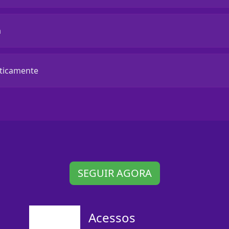
a
aticamente
SEGUIR AGORA
Acessos