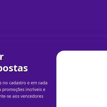
r
postas
s no cadastro e em cada
a promoções incríveis e
unte-se aos vencedores