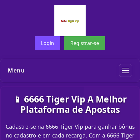
Login
Registrar-se
Menu
📱 6666 Tiger Vip A Melhor
Plataforma de Apostas
Cadastre-se na 6666 Tiger Vip para ganhar bônus
no cadastro e em cada recarga. Com a 6666 Tiger