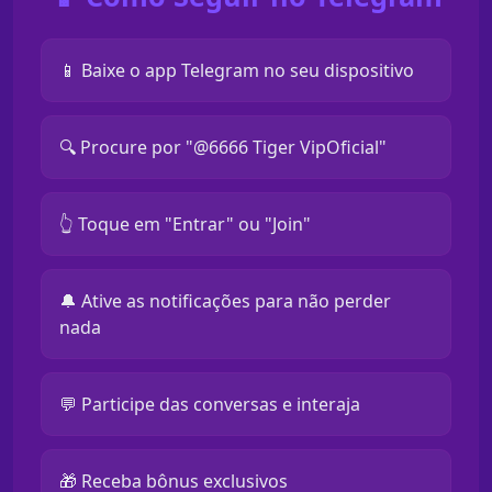
📱 Baixe o app Telegram no seu dispositivo
🔍 Procure por "@6666 Tiger VipOficial"
👆 Toque em "Entrar" ou "Join"
🔔 Ative as notificações para não perder
nada
💬 Participe das conversas e interaja
🎁 Receba bônus exclusivos