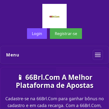
Login
Registrar-se
Menu
📱 66Brl.Com A Melhor
Plataforma de Apostas
Cadastre-se na 66Brl.Com para ganhar bônus no
cadastro e em cada recarga. Com a 66Brl.Com,