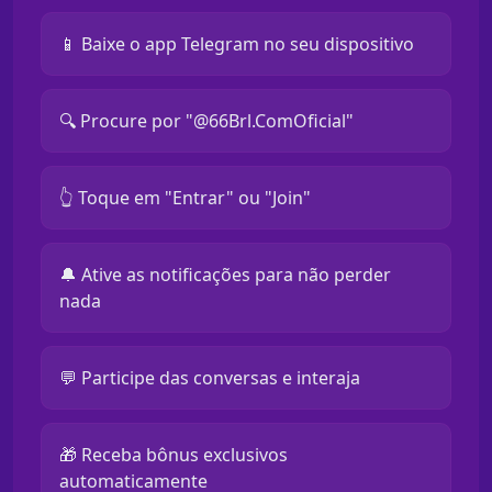
📱 Baixe o app Telegram no seu dispositivo
🔍 Procure por "@66Brl.ComOficial"
👆 Toque em "Entrar" ou "Join"
🔔 Ative as notificações para não perder
nada
💬 Participe das conversas e interaja
🎁 Receba bônus exclusivos
automaticamente