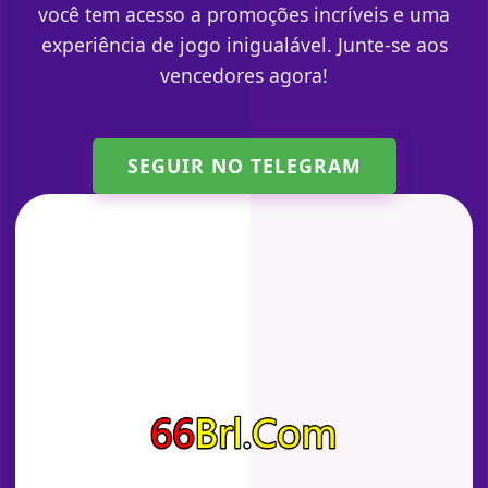
você tem acesso a promoções incríveis e uma
experiência de jogo inigualável. Junte-se aos
vencedores agora!
SEGUIR NO TELEGRAM