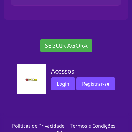
SEGUIR AGORA
Acessos
Login
Registrar-se
Políticas de Privacidade
Termos e Condições