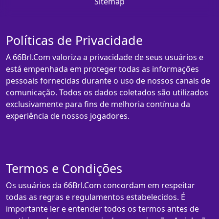
Sitemap
Políticas de Privacidade
A 66Brl.Com valoriza a privacidade de seus usuários e
está empenhada em proteger todas as informações
pessoais fornecidas durante o uso de nossos canais de
comunicação. Todos os dados coletados são utilizados
exclusivamente para fins de melhoria contínua da
experiência de nossos jogadores.
Termos e Condições
Os usuários da 66Brl.Com concordam em respeitar
todas as regras e regulamentos estabelecidos. É
importante ler e entender todos os termos antes de