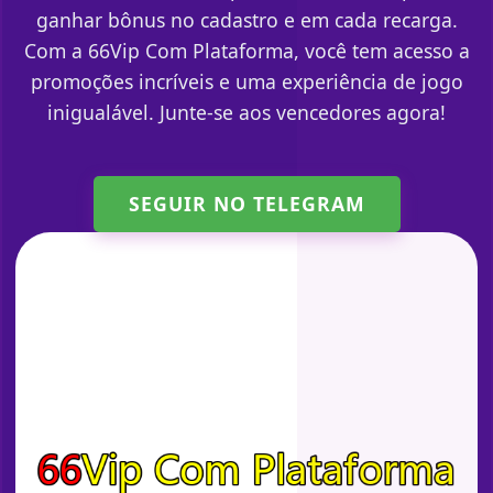
ganhar bônus no cadastro e em cada recarga.
Com a 66Vip Com Plataforma, você tem acesso a
promoções incríveis e uma experiência de jogo
inigualável. Junte-se aos vencedores agora!
SEGUIR NO TELEGRAM