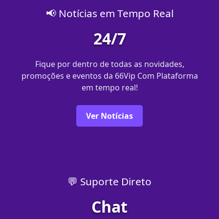
📢 Notícias em Tempo Real
24/7
Fique por dentro de todas as novidades,
promoções e eventos da 66Vip Com Plataforma
em tempo real!
Ver Notícias
💬 Suporte Direto
Chat