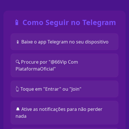
📱 Como Seguir no Telegram
📱 Baixe o app Telegram no seu dispositivo
🔍 Procure por "@66Vip Com
PlataformaOficial"
👆 Toque em "Entrar" ou "Join"
🔔 Ative as notificações para não perder
nada