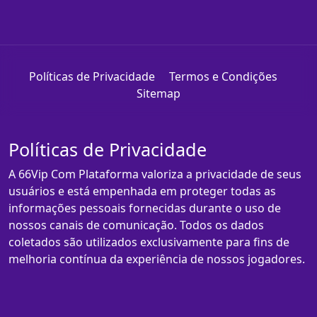
Políticas de Privacidade
Termos e Condições
Sitemap
Políticas de Privacidade
A 66Vip Com Plataforma valoriza a privacidade de seus
usuários e está empenhada em proteger todas as
informações pessoais fornecidas durante o uso de
nossos canais de comunicação. Todos os dados
coletados são utilizados exclusivamente para fins de
melhoria contínua da experiência de nossos jogadores.