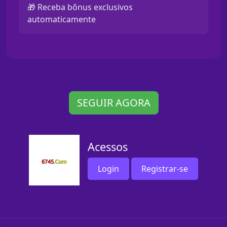
🎁 Receba bônus exclusivos
automaticamente
SEGUIR AGORA
Acessos
Login
Registrar-se