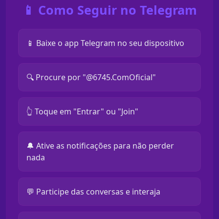
📱 Como Seguir no Telegram
📱 Baixe o app Telegram no seu dispositivo
🔍 Procure por "@6745.ComOficial"
👆 Toque em "Entrar" ou "Join"
🔔 Ative as notificações para não perder
nada
💬 Participe das conversas e interaja