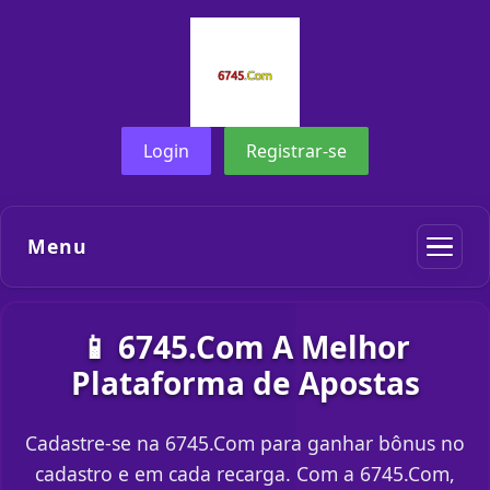
Login
Registrar-se
Menu
📱 6745.Com A Melhor
Plataforma de Apostas
Cadastre-se na 6745.Com para ganhar bônus no
cadastro e em cada recarga. Com a 6745.Com,