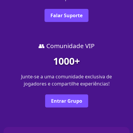
Falar Suporte
👥 Comunidade VIP
1000+
Junte-se a uma comunidade exclusiva de
jogadores e compartilhe experiências!
Entrar Grupo