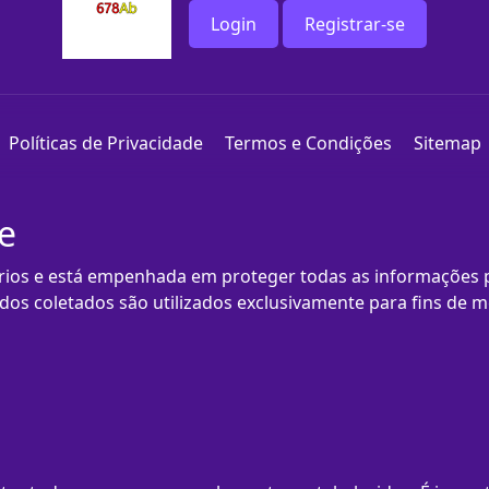
Login
Registrar-se
Políticas de Privacidade
Termos e Condições
Sitemap
de
ários e está empenhada em proteger todas as informações 
os coletados são utilizados exclusivamente para fins de m