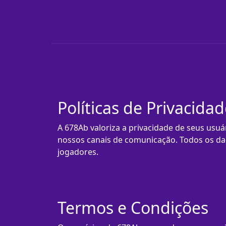
Políticas de Privacida
A 678Ab valoriza a privacidade de seus usu
nossos canais de comunicação. Todos os dad
jogadores.
Termos e Condições