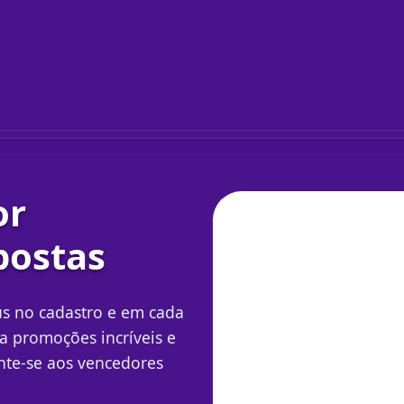
or
postas
s no cadastro e em cada
a promoções incríveis e
unte-se aos vencedores