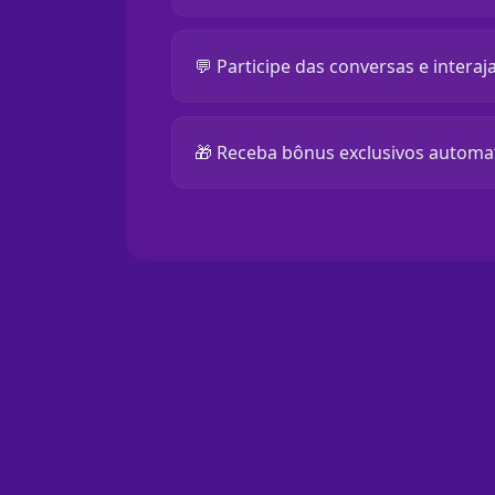
💬 Participe das conversas e interaj
🎁 Receba bônus exclusivos autom