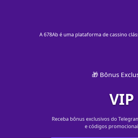
A 678Ab é uma plataforma de cassino clás
🎁 Bônus Exclu
VIP
Receba bônus exclusivos do Telegra
e códigos promocionai