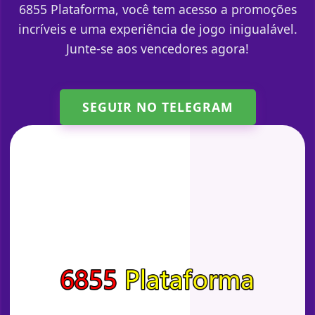
6855 Plataforma, você tem acesso a promoções
incríveis e uma experiência de jogo inigualável.
Junte-se aos vencedores agora!
SEGUIR NO TELEGRAM