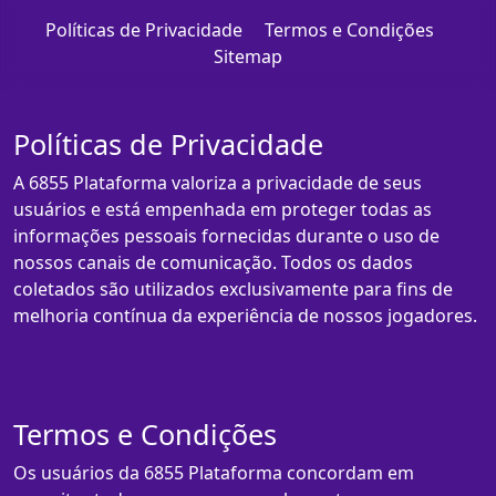
Políticas de Privacidade
Termos e Condições
Sitemap
Políticas de Privacidade
A 6855 Plataforma valoriza a privacidade de seus
usuários e está empenhada em proteger todas as
informações pessoais fornecidas durante o uso de
nossos canais de comunicação. Todos os dados
coletados são utilizados exclusivamente para fins de
melhoria contínua da experiência de nossos jogadores.
Termos e Condições
Os usuários da 6855 Plataforma concordam em