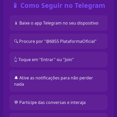
📱 Como Seguir no Telegram
📱 Baixe o app Telegram no seu dispositivo
🔍 Procure por "@6855 PlataformaOficial"
👆 Toque em "Entrar" ou "Join"
🔔 Ative as notificações para não perder
nada
💬 Participe das conversas e interaja