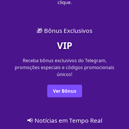
clique.
🎁 Bônus Exclusivos
VIP
Receba bônus exclusivos do Telegram,
promoções especiais e códigos promocionais
únicos!
Ver Bônus
📢 Notícias em Tempo Real