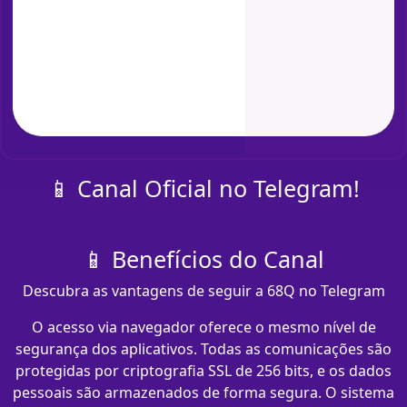
📱 Canal Oficial no Telegram!
📱 Benefícios do Canal
Descubra as vantagens de seguir a 68Q no Telegram
O acesso via navegador oferece o mesmo nível de
segurança dos aplicativos. Todas as comunicações são
protegidas por criptografia SSL de 256 bits, e os dados
pessoais são armazenados de forma segura. O sistema