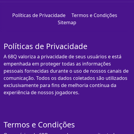
Políticas de Privacidade
Termos e Condições
Sitemap
Políticas de Privacidade
A 68Q valoriza a privacidade de seus usuários e está
empenhada em proteger todas as informações
pessoais fornecidas durante o uso de nossos canais de
comunicação. Todos os dados coletados são utilizados
exclusivamente para fins de melhoria contínua da
experiência de nossos jogadores.
Termos e Condições