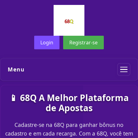
Login
Registrar-se
Menu
📱 68Q A Melhor Plataforma
de Apostas
Cadastre-se na 68Q para ganhar bônus no
cadastro e em cada recarga. Com a 68Q, você tem