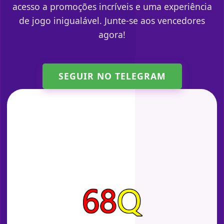
acesso a promoções incríveis e uma experiência
de jogo inigualável. Junte-se aos vencedores
agora!
SEGUIR NO TELEGRAM