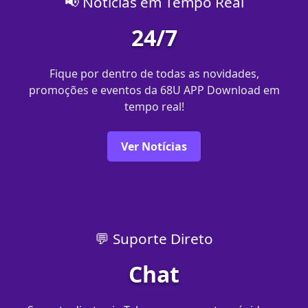
📢 Notícias em Tempo Real
24/7
Fique por dentro de todas as novidades,
promoções e eventos da 68U APP Download em
tempo real!
Ver Notícias
💬 Suporte Direto
Chat