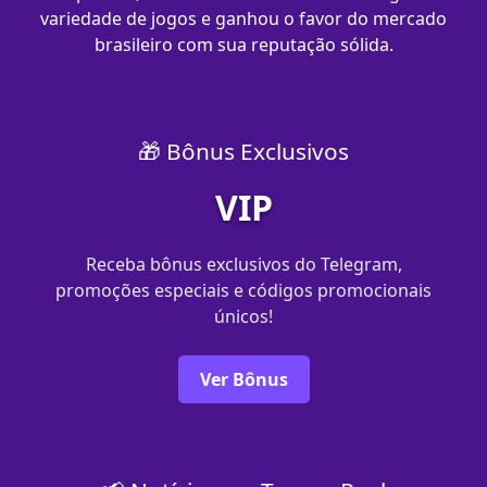
variedade de jogos e ganhou o favor do mercado
brasileiro com sua reputação sólida.
🎁 Bônus Exclusivos
VIP
Receba bônus exclusivos do Telegram,
promoções especiais e códigos promocionais
únicos!
Ver Bônus