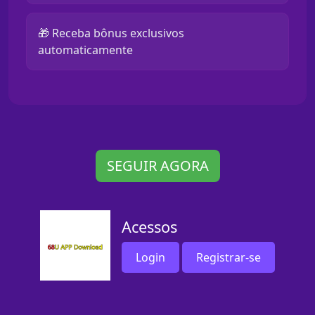
🎁 Receba bônus exclusivos
automaticamente
SEGUIR AGORA
Acessos
Login
Registrar-se