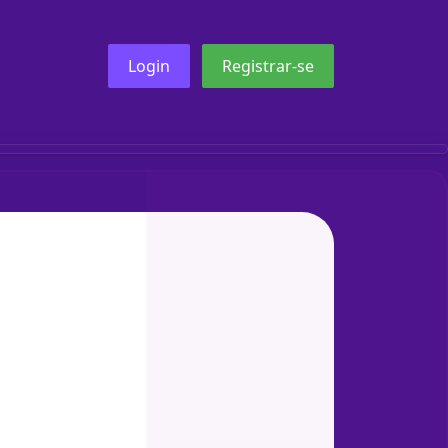
Login
Registrar-se