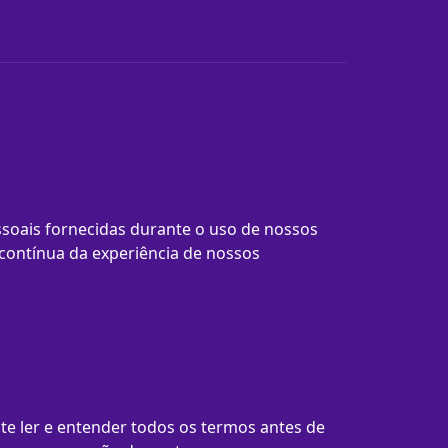
ssoais fornecidas durante o uso de nossos
 contínua da experiência de nossos
te ler e entender todos os termos antes de