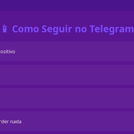
📱 Como Seguir no Telegram
ositivo
erder nada