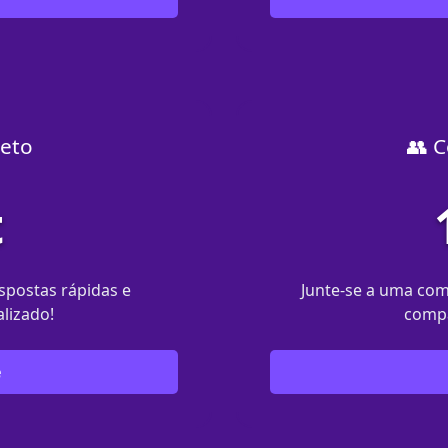
reto
👥 
t
espostas rápidas e
Junte-se a uma com
lizado!
compa
e