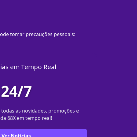
 pode tomar precauções pessoais:
cias em Tempo Real
24/7
e todas as novidades, promoções e
 da 68X em tempo real!
Ver Notícias