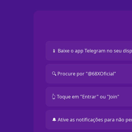
📱 Baixe o app Telegram no seu disp
🔍 Procure por "@68XOficial"
👆 Toque em "Entrar" ou "Join"
🔔 Ative as notificações para não p