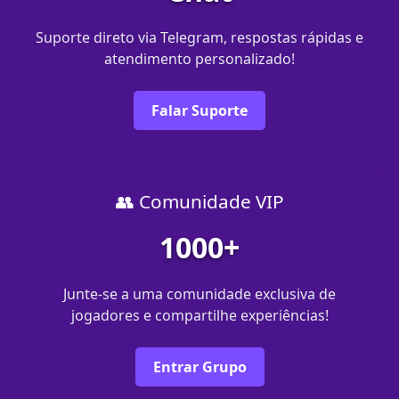
Suporte direto via Telegram, respostas rápidas e
atendimento personalizado!
Falar Suporte
👥 Comunidade VIP
1000+
Junte-se a uma comunidade exclusiva de
jogadores e compartilhe experiências!
Entrar Grupo