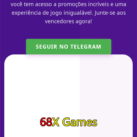
você tem acesso a promoções incríveis e uma
experiência de jogo inigualável. Junte-se aos
vencedores agora!
SEGUIR NO TELEGRAM