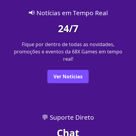
📢 Notícias em Tempo Real
24/7
Fique por dentro de todas as novidades,
promoções e eventos da 68X Games em tempo
real!
Ver Notícias
💬 Suporte Direto
Chat