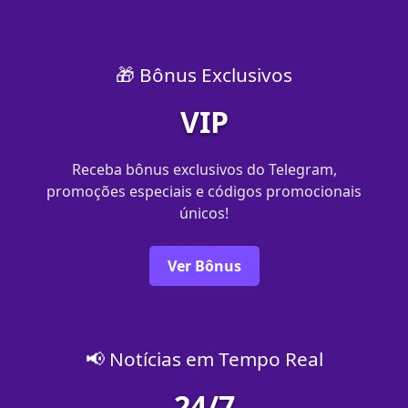
🎁 Bônus Exclusivos
VIP
Receba bônus exclusivos do Telegram,
promoções especiais e códigos promocionais
únicos!
Ver Bônus
📢 Notícias em Tempo Real
24/7