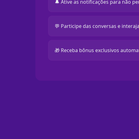
🔔 Ative as notificações para não p
💬 Participe das conversas e interaj
🎁 Receba bônus exclusivos autom