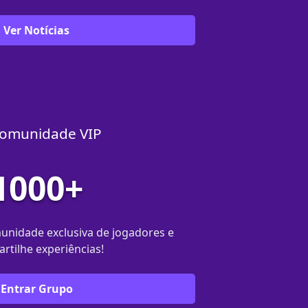
Ver Notícias
Comunidade VIP
1000+
unidade exclusiva de jogadores e
rtilhe experiências!
Entrar Grupo