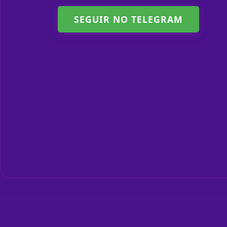
SEGUIR NO TELEGRAM