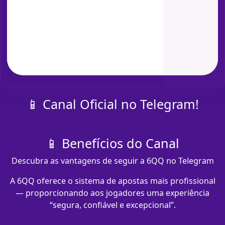
📱 Canal Oficial no Telegram!
📱 Benefícios do Canal
Descubra as vantagens de seguir a 6QQ no Telegram
A 6QQ oferece o sistema de apostas mais profissional
— proporcionando aos jogadores uma experiência
“segura, confiável e excepcional”.