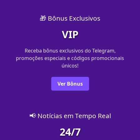
🎁 Bônus Exclusivos
VIP
Receba bônus exclusivos do Telegram,
promoções especiais e códigos promocionais
únicos!
Ver Bônus
📢 Notícias em Tempo Real
24/7