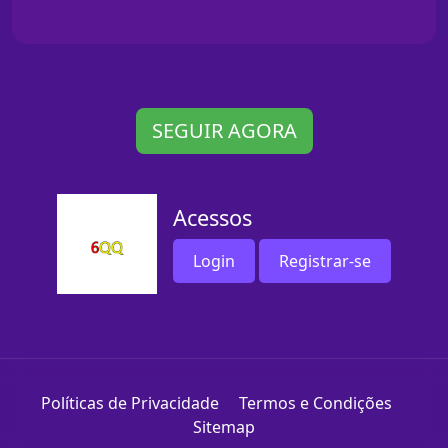
SEGUIR AGORA
Acessos
Login
Registrar-se
Políticas de Privacidade
Termos e Condições
Sitemap