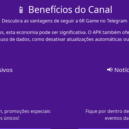
📱 Benefícios do Canal
Descubra as vantagens de seguir a 6R Game no Telegram
os, esta economia pode ser significativa. O APK também o
 uso de dados, como desativar atualizações automáticas ou 
sivos
📢 Notí
m, promoções especiais
Fique por dentro d
s únicos!
eventos da