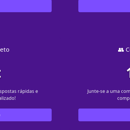
reto
👥 
t
espostas rápidas e
Junte-se a uma com
lizado!
compa
e