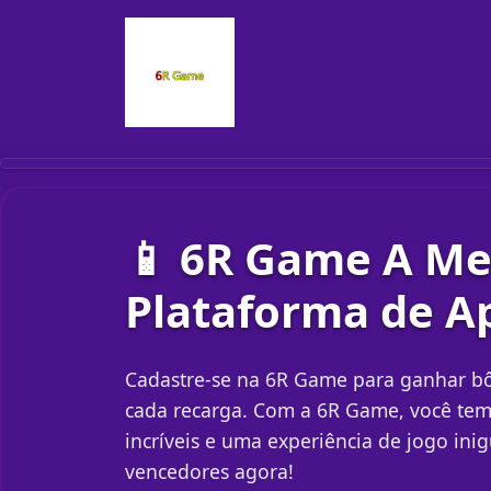
📱 6R Game A Me
Plataforma de A
Cadastre-se na 6R Game para ganhar b
cada recarga. Com a 6R Game, você te
incríveis e uma experiência de jogo inig
vencedores agora!