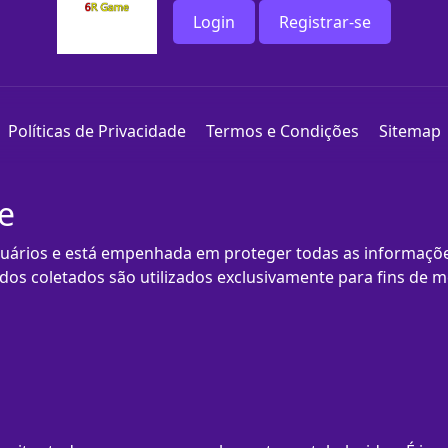
Login
Registrar-se
Políticas de Privacidade
Termos e Condições
Sitemap
de
usuários e está empenhada em proteger todas as informaçõe
os coletados são utilizados exclusivamente para fins de m