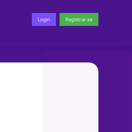
Login
Registrar-se