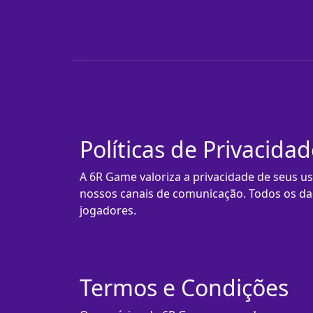
Políticas de Privacida
A 6R Game valoriza a privacidade de seus 
nossos canais de comunicação. Todos os dad
jogadores.
Termos e Condições