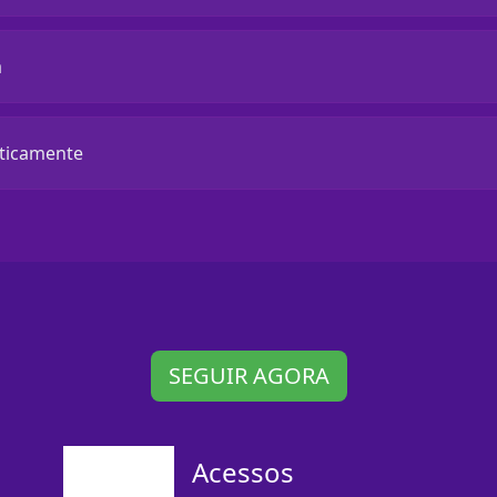
a
aticamente
SEGUIR AGORA
Acessos