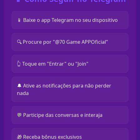
📱 Baixe o app Telegram no seu dispositivo
🔍 Procure por "@70 Game APPOficial"
👆 Toque em "Entrar" ou "Join"
🔔 Ative as notificações para não perder
nada
💬 Participe das conversas e interaja
🎁 Receba bônus exclusivos