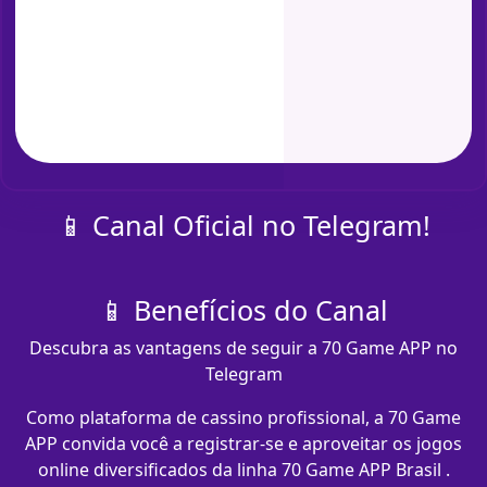
📱 Canal Oficial no Telegram!
📱 Benefícios do Canal
Descubra as vantagens de seguir a 70 Game APP no
Telegram
Como plataforma de cassino profissional, a 70 Game
APP convida você a registrar-se e aproveitar os jogos
online diversificados da linha 70 Game APP Brasil .