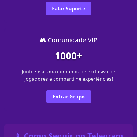
Falar Suporte
👥 Comunidade VIP
1000+
Junte-se a uma comunidade exclusiva de
jogadores e compartilhe experiências!
Entrar Grupo
📱 Como Seguir no Telegram