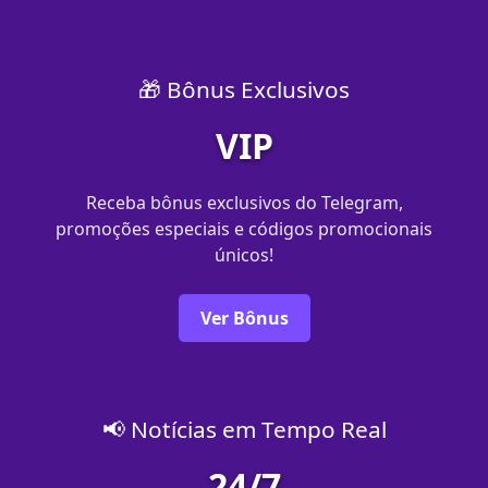
🎁 Bônus Exclusivos
VIP
Receba bônus exclusivos do Telegram,
promoções especiais e códigos promocionais
únicos!
Ver Bônus
📢 Notícias em Tempo Real
24/7