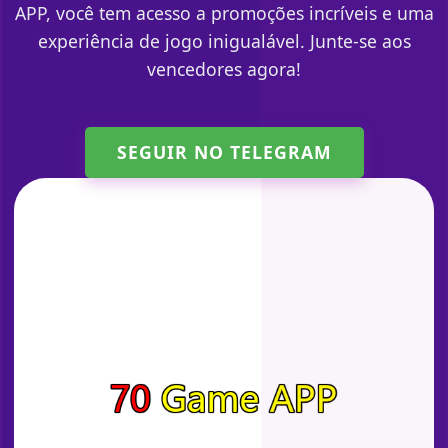
APP, você tem acesso a promoções incríveis e uma
experiência de jogo inigualável. Junte-se aos
vencedores agora!
SEGUIR NO TELEGRAM