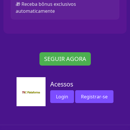
🎁 Receba bônus exclusivos
automaticamente
SEGUIR AGORA
Acessos
Login
Registrar-se