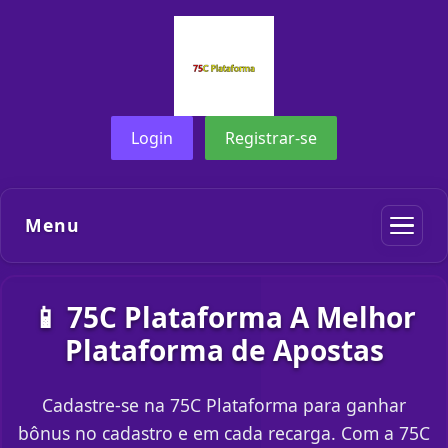
Login
Registrar-se
Menu
📱 75C Plataforma A Melhor
Plataforma de Apostas
Cadastre-se na 75C Plataforma para ganhar
bônus no cadastro e em cada recarga. Com a 75C