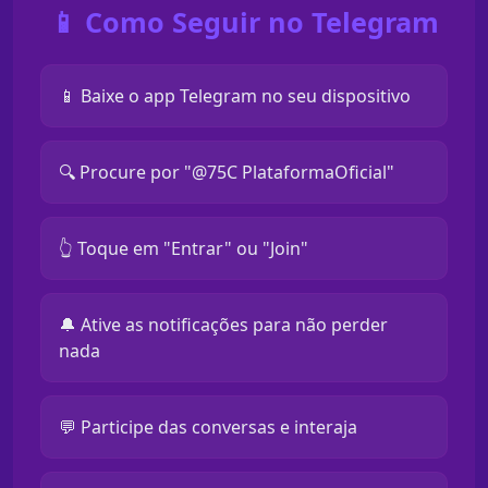
📱 Como Seguir no Telegram
📱 Baixe o app Telegram no seu dispositivo
🔍 Procure por "@75C PlataformaOficial"
👆 Toque em "Entrar" ou "Join"
🔔 Ative as notificações para não perder
nada
💬 Participe das conversas e interaja