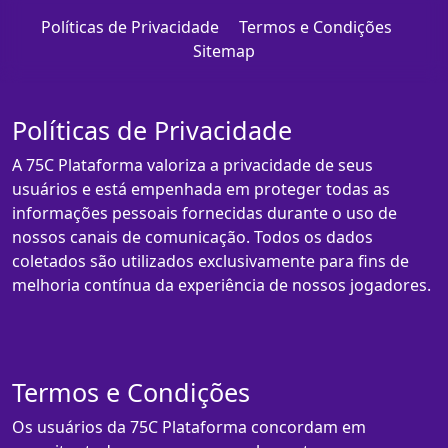
Políticas de Privacidade
Termos e Condições
Sitemap
Políticas de Privacidade
A 75C Plataforma valoriza a privacidade de seus
usuários e está empenhada em proteger todas as
informações pessoais fornecidas durante o uso de
nossos canais de comunicação. Todos os dados
coletados são utilizados exclusivamente para fins de
melhoria contínua da experiência de nossos jogadores.
Termos e Condições
Os usuários da 75C Plataforma concordam em