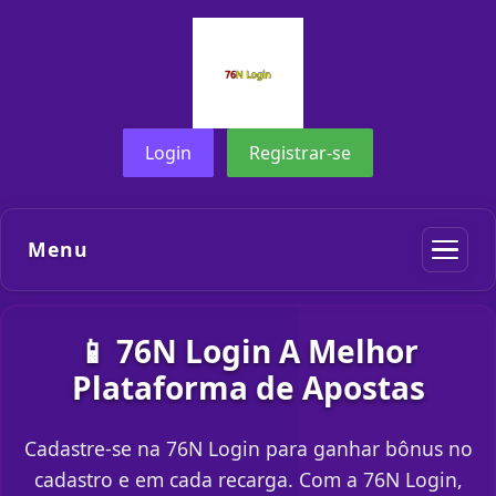
Login
Registrar-se
Menu
📱 76N Login A Melhor
Plataforma de Apostas
Cadastre-se na 76N Login para ganhar bônus no
cadastro e em cada recarga. Com a 76N Login,