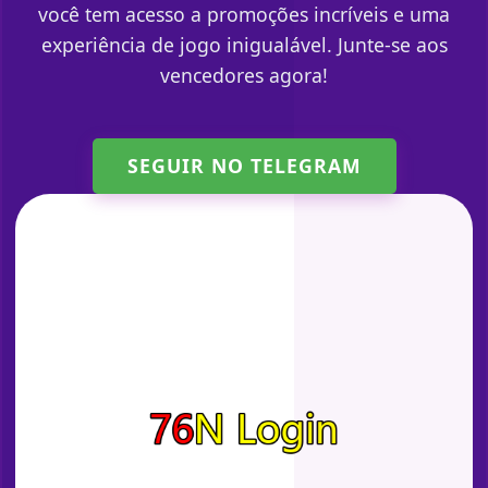
você tem acesso a promoções incríveis e uma
experiência de jogo inigualável. Junte-se aos
vencedores agora!
SEGUIR NO TELEGRAM