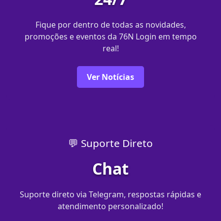
Fique por dentro de todas as novidades,
promoções e eventos da 76N Login em tempo
real!
Ver Notícias
💬 Suporte Direto
Chat
Suporte direto via Telegram, respostas rápidas e
atendimento personalizado!