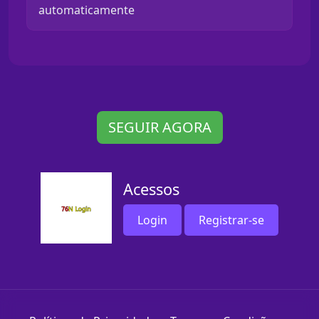
automaticamente
SEGUIR AGORA
Acessos
Login
Registrar-se