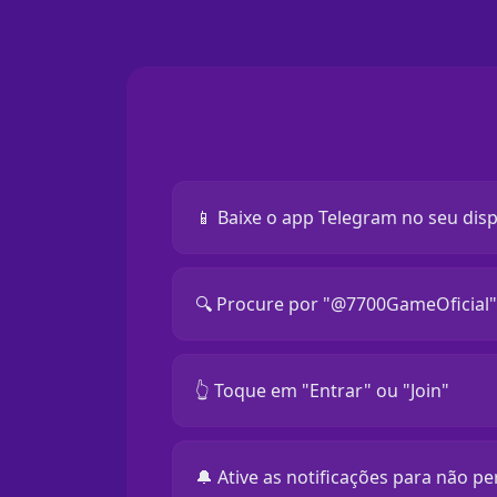
📱 Baixe o app Telegram no seu disp
🔍 Procure por "@7700GameOficial"
👆 Toque em "Entrar" ou "Join"
🔔 Ative as notificações para não p