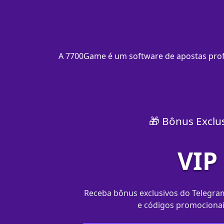
A 7700Game é um software de apostas profi
🎁 Bônus Exclu
VIP
Receba bônus exclusivos do Telegra
e códigos promocionai