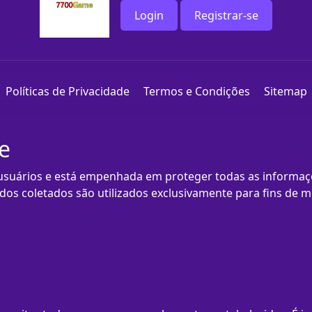
Login
Registrar-se
Políticas de Privacidade
Termos e Condições
Sitemap
de
 usuários e está empenhada em proteger todas as informaç
os coletados são utilizados exclusivamente para fins de m