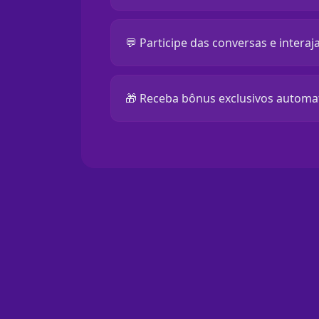
💬 Participe das conversas e interaj
🎁 Receba bônus exclusivos autom