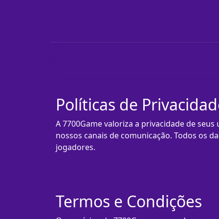
Políticas de Privacida
A 7700Game valoriza a privacidade de seus
nossos canais de comunicação. Todos os dad
jogadores.
Termos e Condições