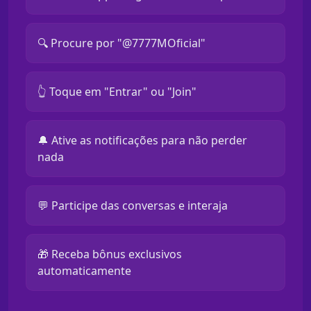
🔍 Procure por "@7777MOficial"
👆 Toque em "Entrar" ou "Join"
🔔 Ative as notificações para não perder
nada
💬 Participe das conversas e interaja
🎁 Receba bônus exclusivos
automaticamente