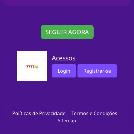
SEGUIR AGORA
Acessos
Login
Registrar-se
Políticas de Privacidade
Termos e Condições
Sitemap