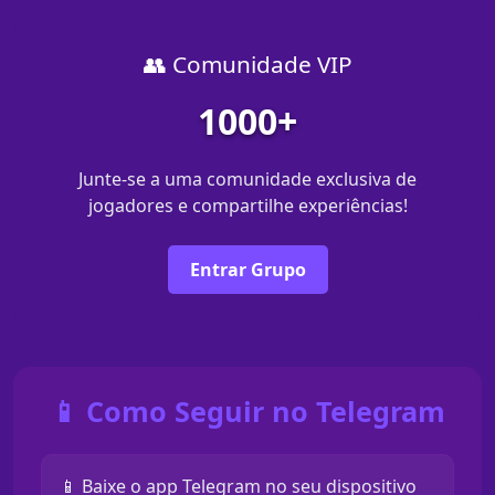
👥 Comunidade VIP
1000+
Junte-se a uma comunidade exclusiva de
jogadores e compartilhe experiências!
Entrar Grupo
📱 Como Seguir no Telegram
📱 Baixe o app Telegram no seu dispositivo