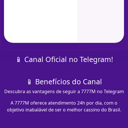
📱 Canal Oficial no Telegram!
📱 Benefícios do Canal
Descubra as vantagens de seguir a 7777M no Telegram
A 7777M oferece atendimento 24h por dia, com o
objetivo inabalável de ser o melhor cassino do Brasil.