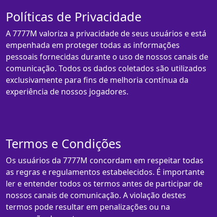
Políticas de Privacidade
A 7777M valoriza a privacidade de seus usuários e está
empenhada em proteger todas as informações
pessoais fornecidas durante o uso de nossos canais de
comunicação. Todos os dados coletados são utilizados
exclusivamente para fins de melhoria contínua da
experiência de nossos jogadores.
Termos e Condições
Os usuários da 7777M concordam em respeitar todas
as regras e regulamentos estabelecidos. É importante
ler e entender todos os termos antes de participar de
nossos canais de comunicação. A violação destes
termos pode resultar em penalizações ou na