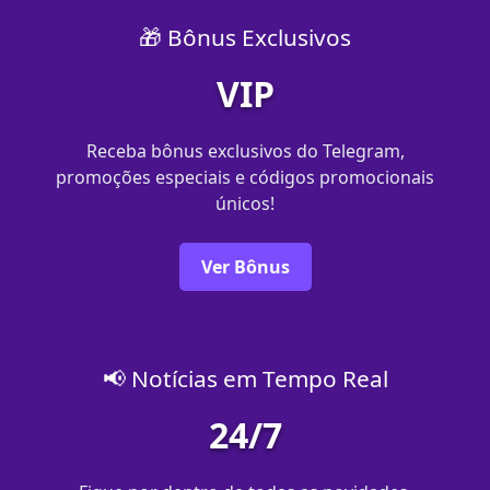
🎁 Bônus Exclusivos
VIP
Receba bônus exclusivos do Telegram,
promoções especiais e códigos promocionais
únicos!
Ver Bônus
📢 Notícias em Tempo Real
24/7