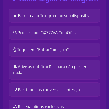
📱 Baixe o app Telegram no seu dispositivo
🔍 Procure por "@777AA.ComOficial"
👆 Toque em "Entrar" ou "Join"
🔔 Ative as notificações para não perder
nada
💬 Participe das conversas e interaja
🎁 Receba bônus exclusivos