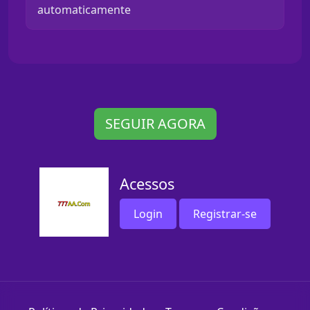
automaticamente
SEGUIR AGORA
Acessos
Login
Registrar-se