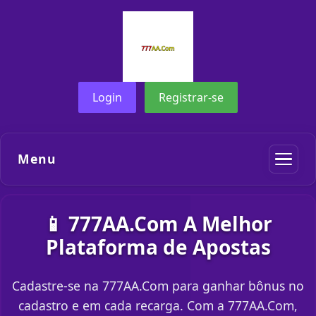
Login
Registrar-se
Menu
📱 777AA.Com A Melhor
Plataforma de Apostas
Cadastre-se na 777AA.Com para ganhar bônus no
cadastro e em cada recarga. Com a 777AA.Com,