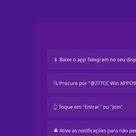
📱 Baixe o app Telegram no seu disp
🔍 Procure por "@777CC Win APPOfi
👆 Toque em "Entrar" ou "Join"
🔔 Ative as notificações para não p