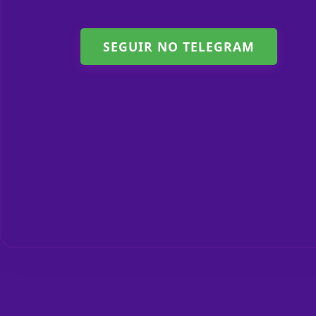
SEGUIR NO TELEGRAM