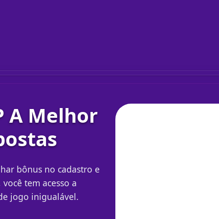
P A Melhor
postas
har bônus no cadastro e
 você tem acesso a
e jogo inigualável.