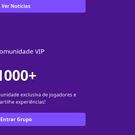
Ver Notícias
Comunidade VIP
1000+
unidade exclusiva de jogadores e
rtilhe experiências!
Entrar Grupo