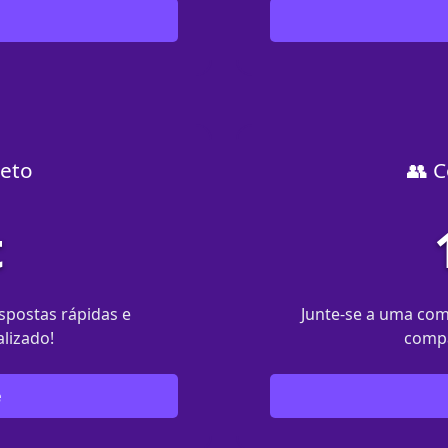
reto
👥 
t
espostas rápidas e
Junte-se a uma com
lizado!
compa
e