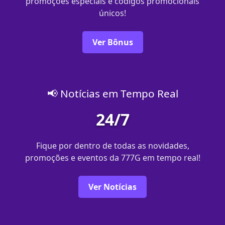
promoções especiais e códigos promocionais
únicos!
Ver Bônus
📢 Notícias em Tempo Real
24/7
Fique por dentro de todas as novidades,
promoções e eventos da 777G em tempo real!
Ver Notícias