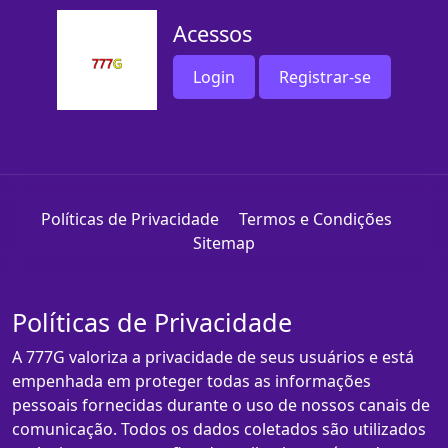
Acessos
Login
Registrar-se
Políticas de Privacidade
Termos e Condições
Sitemap
Políticas de Privacidade
A 777G valoriza a privacidade de seus usuários e está
empenhada em proteger todas as informações
pessoais fornecidas durante o uso de nossos canais de
comunicação. Todos os dados coletados são utilizados