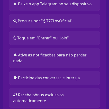
📱 Baixe o app Telegram no seu dispositivo
🔍 Procure por "@777LovOficial"
👆 Toque em "Entrar" ou "Join"
🔔 Ative as notificações para não perder
nada
💬 Participe das conversas e interaja
🎁 Receba bônus exclusivos
automaticamente