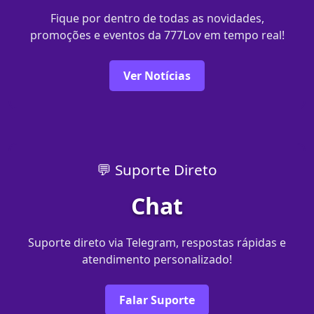
Fique por dentro de todas as novidades,
promoções e eventos da 777Lov em tempo real!
Ver Notícias
💬 Suporte Direto
Chat
Suporte direto via Telegram, respostas rápidas e
atendimento personalizado!
Falar Suporte