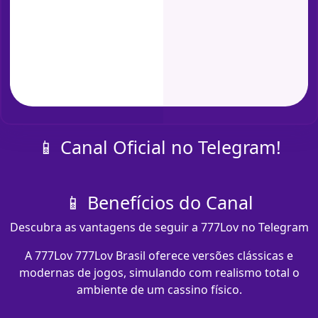
📱 Canal Oficial no Telegram!
📱 Benefícios do Canal
Descubra as vantagens de seguir a 777Lov no Telegram
A 777Lov 777Lov Brasil oferece versões clássicas e
modernas de jogos, simulando com realismo total o
ambiente de um cassino físico.