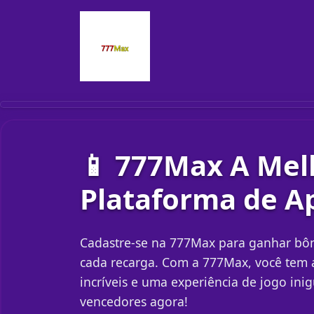
📱 777Max A Mel
Plataforma de A
Cadastre-se na 777Max para ganhar bô
cada recarga. Com a 777Max, você tem
incríveis e uma experiência de jogo inig
vencedores agora!