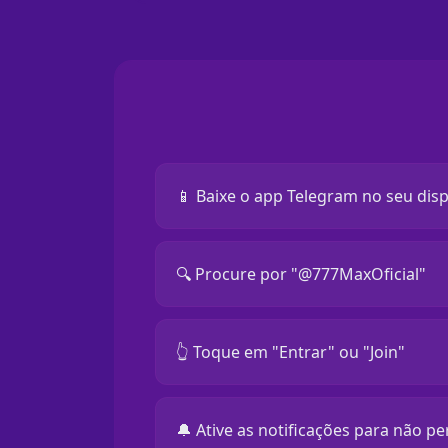
📱 Baixe o app Telegram no seu disp
🔍 Procure por "@777MaxOficial"
👆 Toque em "Entrar" ou "Join"
🔔 Ative as notificações para não p