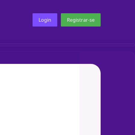
Login
Registrar-se