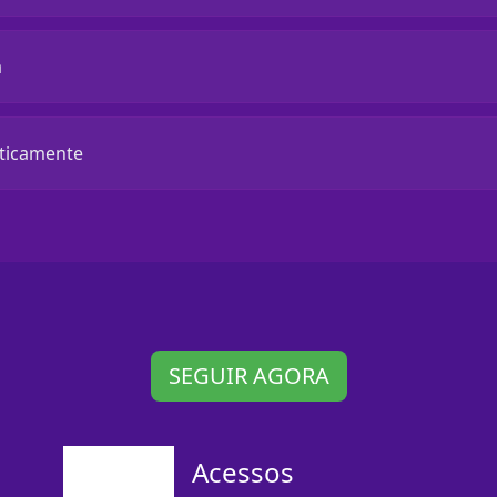
a
aticamente
SEGUIR AGORA
Acessos