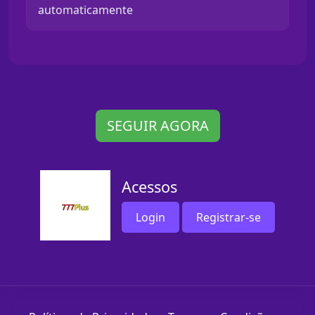
automaticamente
SEGUIR AGORA
Acessos
Login
Registrar-se