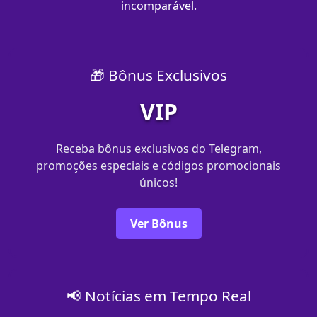
incomparável.
🎁 Bônus Exclusivos
VIP
Receba bônus exclusivos do Telegram,
promoções especiais e códigos promocionais
únicos!
Ver Bônus
📢 Notícias em Tempo Real