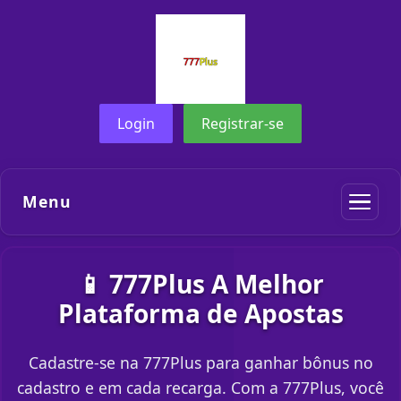
Login
Registrar-se
Menu
📱 777Plus A Melhor
Plataforma de Apostas
Cadastre-se na 777Plus para ganhar bônus no
cadastro e em cada recarga. Com a 777Plus, você