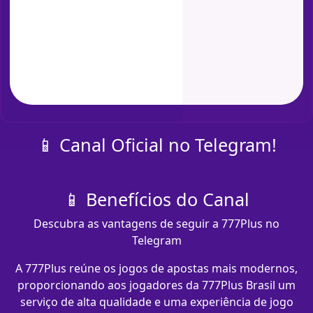
📱 Canal Oficial no Telegram!
📱 Benefícios do Canal
Descubra as vantagens de seguir a 777Plus no
Telegram
A 777Plus reúne os jogos de apostas mais modernos,
proporcionando aos jogadores da 777Plus Brasil um
serviço de alta qualidade e uma experiência de jogo