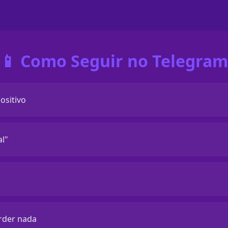
📱 Como Seguir no Telegram
ositivo
al"
erder nada