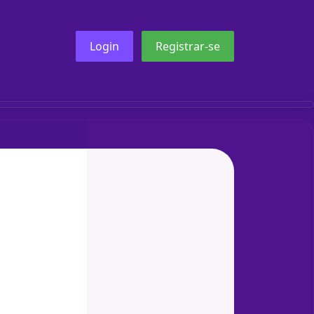
Login
Registrar-se