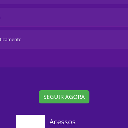
a
aticamente
SEGUIR AGORA
Acessos