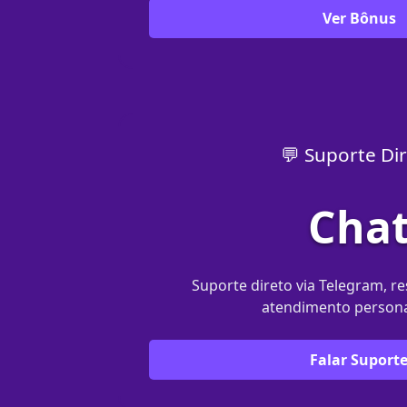
Ver Bônus
💬 Suporte Di
Cha
Suporte direto via Telegram, r
atendimento persona
Falar Suport