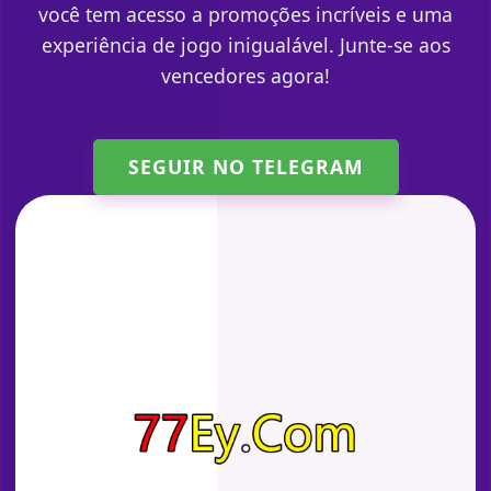
você tem acesso a promoções incríveis e uma
experiência de jogo inigualável. Junte-se aos
vencedores agora!
SEGUIR NO TELEGRAM