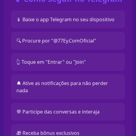
📱 Baixe o app Telegram no seu dispositivo
🔍 Procure por "@77Ey.ComOficial"
👆 Toque em "Entrar" ou "Join"
🔔 Ative as notificações para não perder
nada
💬 Participe das conversas e interaja
🎁 Receba bônus exclusivos