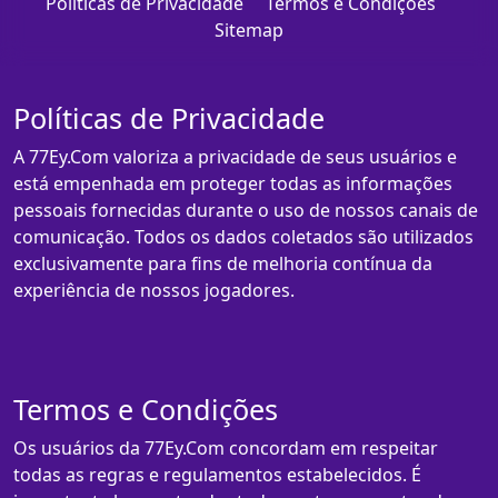
Políticas de Privacidade
Termos e Condições
Sitemap
Políticas de Privacidade
A 77Ey.Com valoriza a privacidade de seus usuários e
está empenhada em proteger todas as informações
pessoais fornecidas durante o uso de nossos canais de
comunicação. Todos os dados coletados são utilizados
exclusivamente para fins de melhoria contínua da
experiência de nossos jogadores.
Termos e Condições
Os usuários da 77Ey.Com concordam em respeitar
todas as regras e regulamentos estabelecidos. É