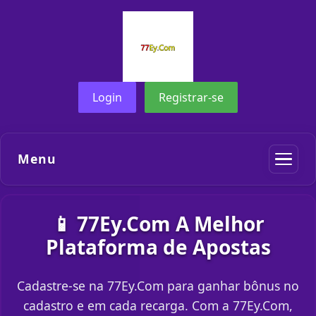
Login
Registrar-se
Menu
📱 77Ey.Com A Melhor
Plataforma de Apostas
Cadastre-se na 77Ey.Com para ganhar bônus no
cadastro e em cada recarga. Com a 77Ey.Com,