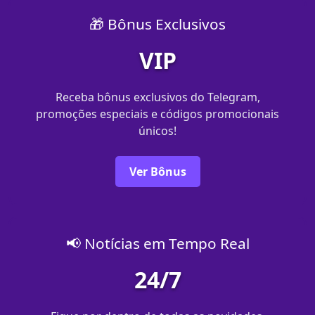
🎁 Bônus Exclusivos
VIP
Receba bônus exclusivos do Telegram,
promoções especiais e códigos promocionais
únicos!
Ver Bônus
📢 Notícias em Tempo Real
24/7