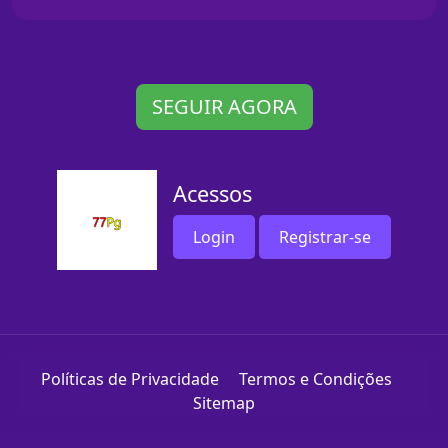
SEGUIR AGORA
Acessos
Login
Registrar-se
Políticas de Privacidade
Termos e Condições
Sitemap