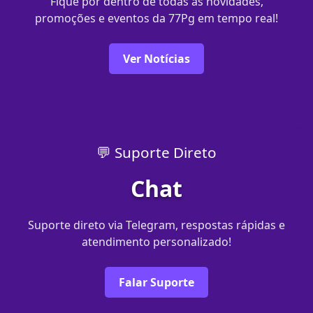
Fique por dentro de todas as novidades,
promoções e eventos da 77Pg em tempo real!
Ver Notícias
💬 Suporte Direto
Chat
Suporte direto via Telegram, respostas rápidas e
atendimento personalizado!
Falar Suporte