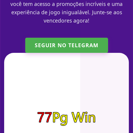
você tem acesso a promoções incríveis e uma
experiência de jogo inigualável. Junte-se aos
vencedores agora!
SEGUIR NO TELEGRAM