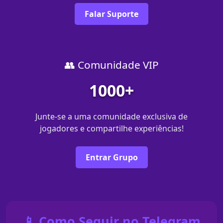
Falar Suporte
👥 Comunidade VIP
1000+
Junte-se a uma comunidade exclusiva de
jogadores e compartilhe experiências!
Entrar Grupo
📱 Como Seguir no Telegram