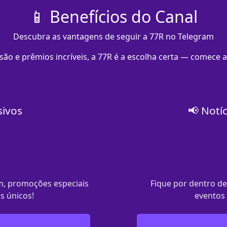
📱 Benefícios do Canal
Descubra as vantagens de seguir a 77R no Telegram
ão e prêmios incríveis, a 77R é a escolha certa — comece 
sivos
📢 Notí
m, promoções especiais
Fique por dentro d
s únicos!
eventos