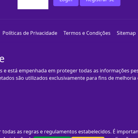
Políticas de Privacidade
Termos e Condições
Sitemap
de
ios e está empenhada em proteger todas as informações pe
tados são utilizados exclusivamente para fins de melhoria
todas as regras e regulamentos estabelecidos. É importan