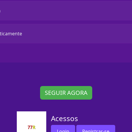
a
aticamente
SEGUIR AGORA
Acessos
Login
Registrar-se