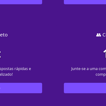
reto
👥 
t
espostas rápidas e
Junte-se a uma com
lizado!
compa
e