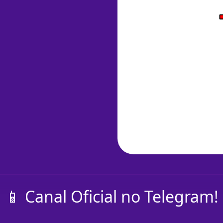
📱 Canal Oficial no Telegram!