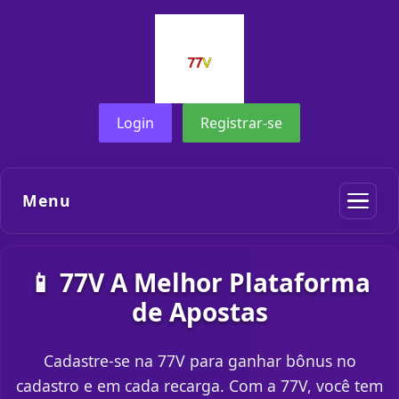
Login
Registrar-se
Menu
📱 77V A Melhor Plataforma
de Apostas
Cadastre-se na 77V para ganhar bônus no
cadastro e em cada recarga. Com a 77V, você tem