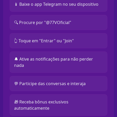
📱 Baixe o app Telegram no seu dispositivo
🔍 Procure por "@77VOficial"
👆 Toque em "Entrar" ou "Join"
🔔 Ative as notificações para não perder
nada
💬 Participe das conversas e interaja
🎁 Receba bônus exclusivos
automaticamente