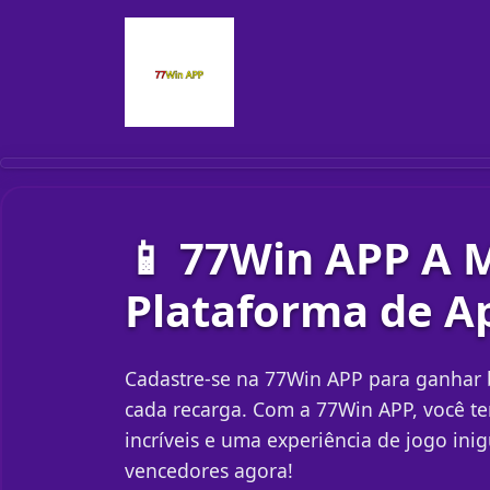
📱 77Win APP A 
Plataforma de A
Cadastre-se na 77Win APP para ganhar 
cada recarga. Com a 77Win APP, você t
incríveis e uma experiência de jogo inig
vencedores agora!