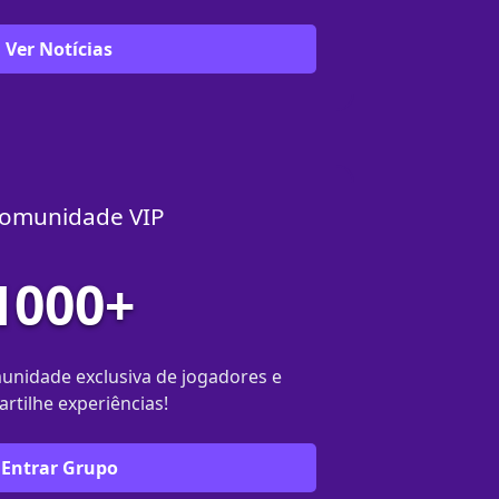
Ver Notícias
Comunidade VIP
1000+
unidade exclusiva de jogadores e
rtilhe experiências!
Entrar Grupo