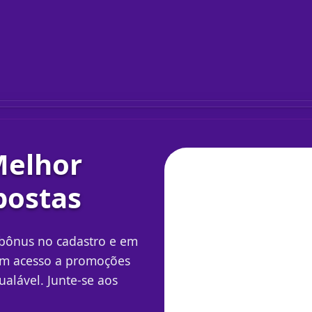
Melhor
postas
bônus no cadastro e em
em acesso a promoções
ualável. Junte-se aos