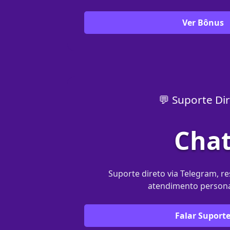
Ver Bônus
💬 Suporte Di
Cha
Suporte direto via Telegram, r
atendimento persona
Falar Suport