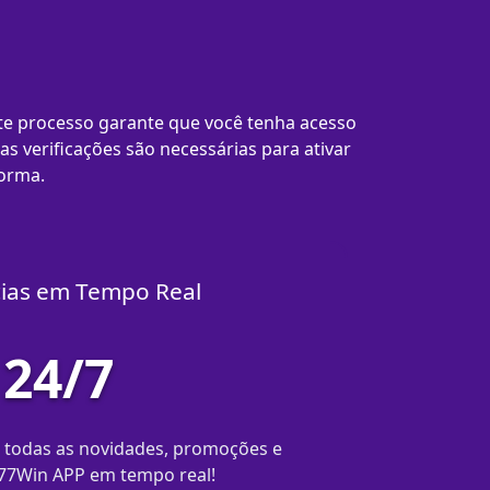
m
ste processo garante que você tenha acesso
 verificações são necessárias para ativar
forma.
cias em Tempo Real
24/7
e todas as novidades, promoções e
77Win APP em tempo real!