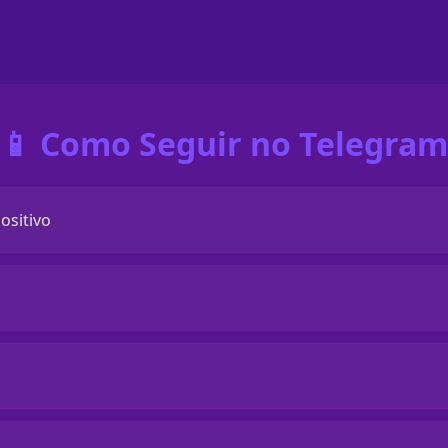
📱 Como Seguir no Telegram
ositivo