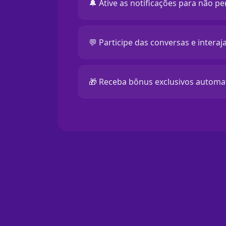
🔔 Ative as notificações para não p
💬 Participe das conversas e interaj
🎁 Receba bônus exclusivos autom