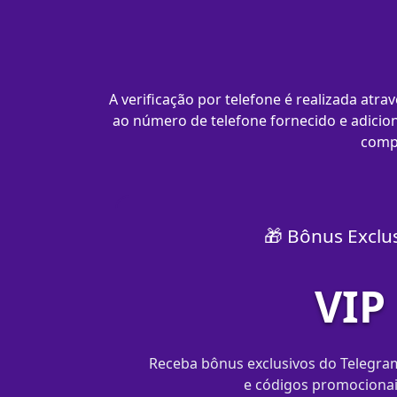
A verificação por telefone é realizada at
ao número de telefone fornecido e adicio
compl
🎁 Bônus Exclu
VIP
Receba bônus exclusivos do Telegra
e códigos promocionai