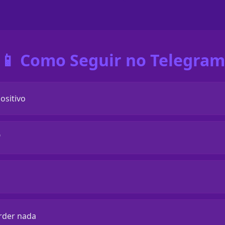
📱 Como Seguir no Telegram
ositivo
"
erder nada