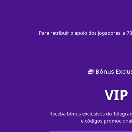
Para retribuir o apoio dos jogadores, a 
🎁 Bônus Exclu
VIP
Receba bônus exclusivos do Telegra
e códigos promocionai