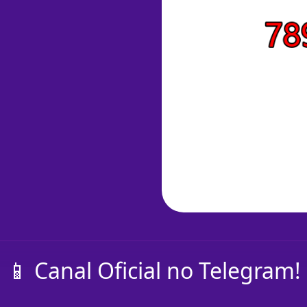
📱 Canal Oficial no Telegram!