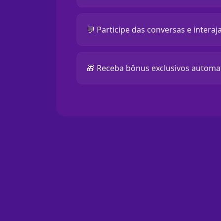
💬 Participe das conversas e interaj
🎁 Receba bônus exclusivos autom