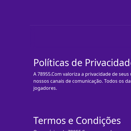
Políticas de Privacida
A 78955.Com valoriza a privacidade de seu
nossos canais de comunicação. Todos os dad
jogadores.
Termos e Condições