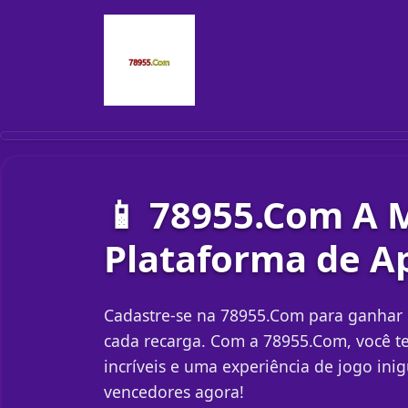
📱 78955.Com A 
Plataforma de A
Cadastre-se na 78955.Com para ganhar
cada recarga. Com a 78955.Com, você 
incríveis e uma experiência de jogo inig
vencedores agora!