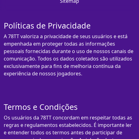
Sitemap
Políticas de Privacidade
A 78TT valoriza a privacidade de seus usuários e está
empenhada em proteger todas as informações
pessoais fornecidas durante o uso de nossos canais de
comunicação. Todos os dados coletados são utilizados
exclusivamente para fins de melhoria contínua da
experiência de nossos jogadores.
Termos e Condições
Os usuários da 78TT concordam em respeitar todas as
regras e regulamentos estabelecidos. É importante ler
e entender todos os termos antes de participar de