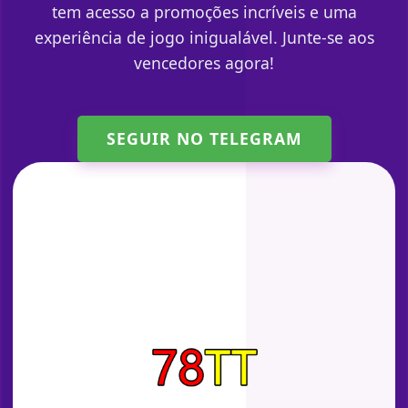
tem acesso a promoções incríveis e uma
experiência de jogo inigualável. Junte-se aos
vencedores agora!
SEGUIR NO TELEGRAM