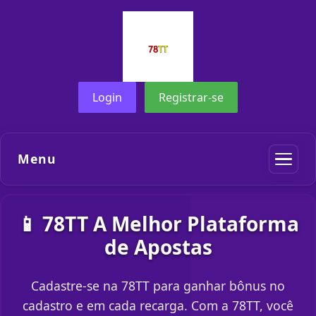
Login
Registrar-se
Menu
📱 78TT A Melhor Plataforma
de Apostas
Cadastre-se na 78TT para ganhar bônus no
cadastro e em cada recarga. Com a 78TT, você