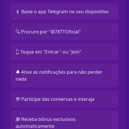
📱 Baixe o app Telegram no seu dispositivo
🔍 Procure por "@78TTOficial"
👆 Toque em "Entrar" ou "Join"
🔔 Ative as notificações para não perder
nada
💬 Participe das conversas e interaja
🎁 Receba bônus exclusivos
automaticamente