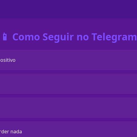
📱 Como Seguir no Telegram
ositivo
erder nada