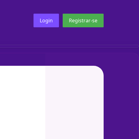
Login
Registrar-se