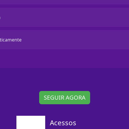
a
aticamente
SEGUIR AGORA
Acessos