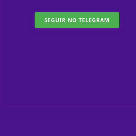
SEGUIR NO TELEGRAM