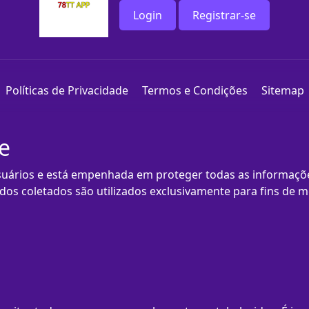
Login
Registrar-se
Políticas de Privacidade
Termos e Condições
Sitemap
de
usuários e está empenhada em proteger todas as informaçõ
os coletados são utilizados exclusivamente para fins de m