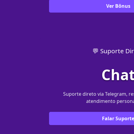
Ver Bônus
💬 Suporte Di
Cha
Suporte direto via Telegram, r
atendimento persona
Falar Suport