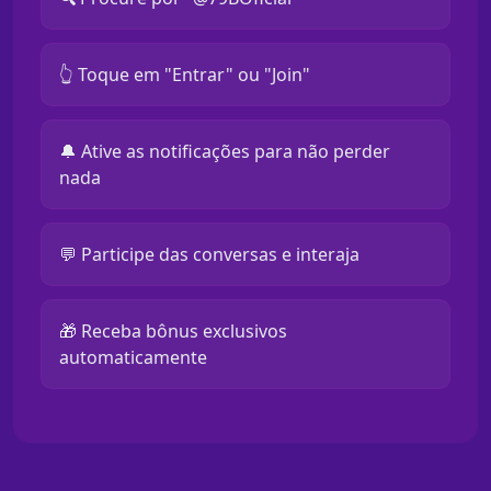
👆 Toque em "Entrar" ou "Join"
🔔 Ative as notificações para não perder
nada
💬 Participe das conversas e interaja
🎁 Receba bônus exclusivos
automaticamente