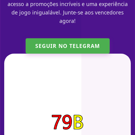
acesso a promoções incríveis e uma experiência
de jogo inigualável. Junte-se aos vencedores
agora!
SEGUIR NO TELEGRAM