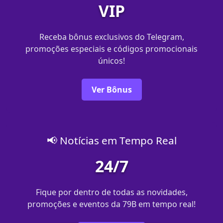
VIP
Receba bônus exclusivos do Telegram,
promoções especiais e códigos promocionais
únicos!
Ver Bônus
📢 Notícias em Tempo Real
24/7
Fique por dentro de todas as novidades,
promoções e eventos da 79B em tempo real!