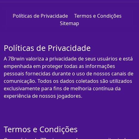
Políticas de Privacidade
Termos e Condições
Sitemap
Políticas de Privacidade
A 7Brwin valoriza a privacidade de seus usuários e está
empenhada em proteger todas as informações
pessoais fornecidas durante o uso de nossos canais de
comunicação. Todos os dados coletados são utilizados
exclusivamente para fins de melhoria contínua da
experiência de nossos jogadores.
Termos e Condições