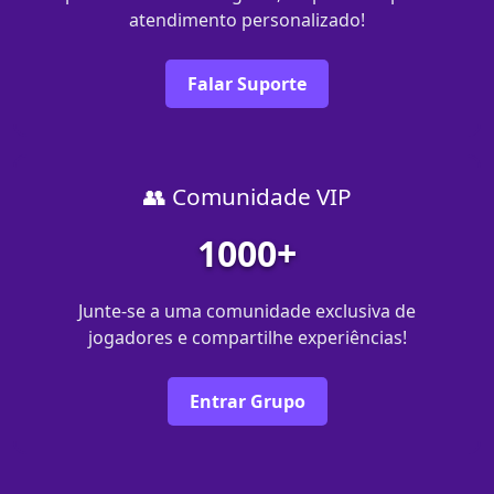
atendimento personalizado!
Falar Suporte
👥 Comunidade VIP
1000+
Junte-se a uma comunidade exclusiva de
jogadores e compartilhe experiências!
Entrar Grupo