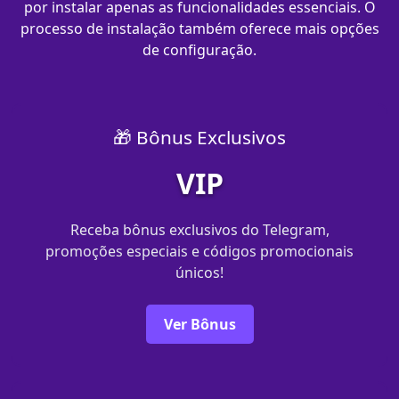
por instalar apenas as funcionalidades essenciais. O
processo de instalação também oferece mais opções
de configuração.
🎁 Bônus Exclusivos
VIP
Receba bônus exclusivos do Telegram,
promoções especiais e códigos promocionais
únicos!
Ver Bônus