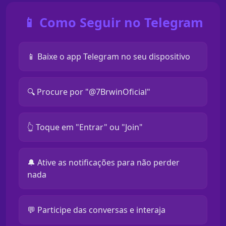
📱 Como Seguir no Telegram
📱 Baixe o app Telegram no seu dispositivo
🔍 Procure por "@7BrwinOficial"
👆 Toque em "Entrar" ou "Join"
🔔 Ative as notificações para não perder
nada
💬 Participe das conversas e interaja