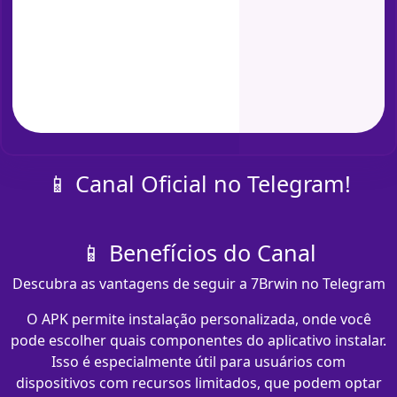
📱 Canal Oficial no Telegram!
📱 Benefícios do Canal
Descubra as vantagens de seguir a 7Brwin no Telegram
O APK permite instalação personalizada, onde você
pode escolher quais componentes do aplicativo instalar.
Isso é especialmente útil para usuários com
dispositivos com recursos limitados, que podem optar