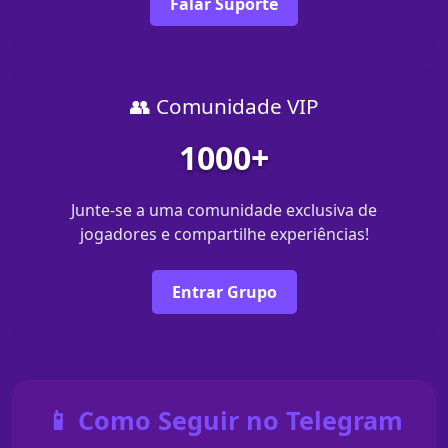
Falar Suporte
👥 Comunidade VIP
1000+
Junte-se a uma comunidade exclusiva de
jogadores e compartilhe experiências!
Entrar Grupo
📱 Como Seguir no Telegram