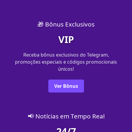
🎁 Bônus Exclusivos
VIP
Receba bônus exclusivos do Telegram,
promoções especiais e códigos promocionais
únicos!
Ver Bônus
📢 Notícias em Tempo Real
24/7