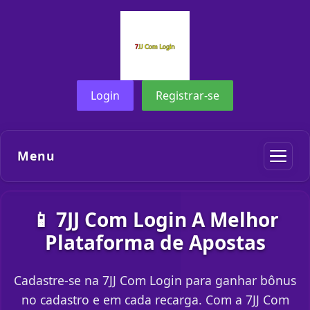
Login
Registrar-se
Menu
📱 7JJ Com Login A Melhor
Plataforma de Apostas
Cadastre-se na 7JJ Com Login para ganhar bônus
no cadastro e em cada recarga. Com a 7JJ Com