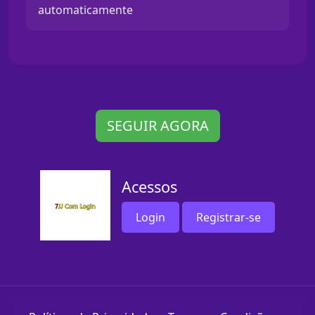
automaticamente
SEGUIR AGORA
Acessos
Login
Registrar-se