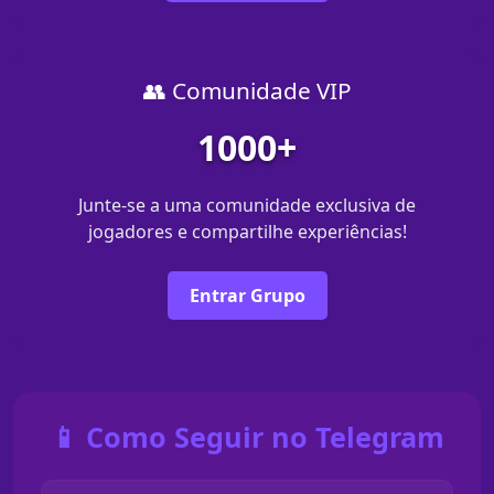
👥 Comunidade VIP
1000+
Junte-se a uma comunidade exclusiva de
jogadores e compartilhe experiências!
Entrar Grupo
📱 Como Seguir no Telegram