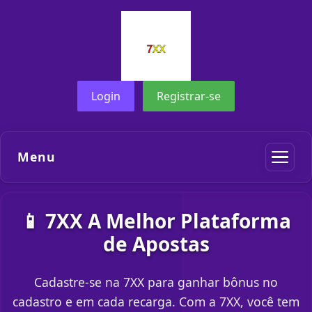
Login
Registrar-se
Menu
📱 7XX A Melhor Plataforma
de Apostas
Cadastre-se na 7XX para ganhar bônus no
cadastro e em cada recarga. Com a 7XX, você tem