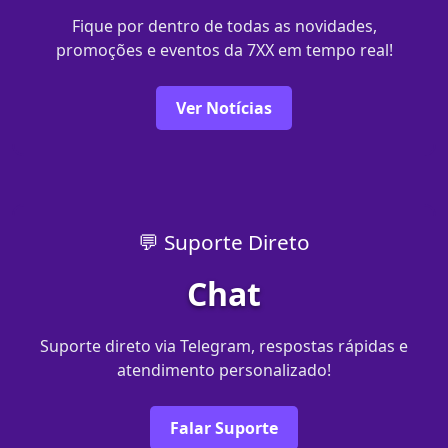
Fique por dentro de todas as novidades,
promoções e eventos da 7XX em tempo real!
Ver Notícias
💬 Suporte Direto
Chat
Suporte direto via Telegram, respostas rápidas e
atendimento personalizado!
Falar Suporte