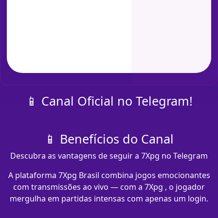
📱 Canal Oficial no Telegram!
📱 Benefícios do Canal
Descubra as vantagens de seguir a 7Xpg no Telegram
A plataforma 7Xpg Brasil combina jogos emocionantes
com transmissões ao vivo — com a 7Xpg , o jogador
mergulha em partidas intensas com apenas um login.