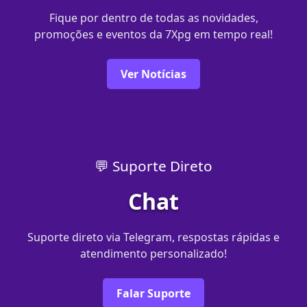
Fique por dentro de todas as novidades,
promoções e eventos da 7Xpg em tempo real!
Ver Notícias
💬 Suporte Direto
Chat
Suporte direto via Telegram, respostas rápidas e
atendimento personalizado!
Falar Suporte