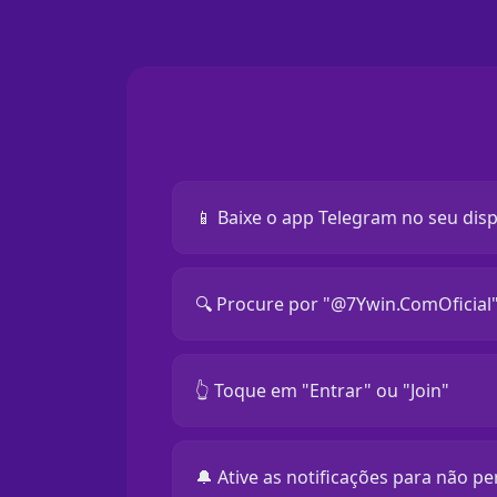
📱 Baixe o app Telegram no seu disp
🔍 Procure por "@7Ywin.ComOficial
👆 Toque em "Entrar" ou "Join"
🔔 Ative as notificações para não p