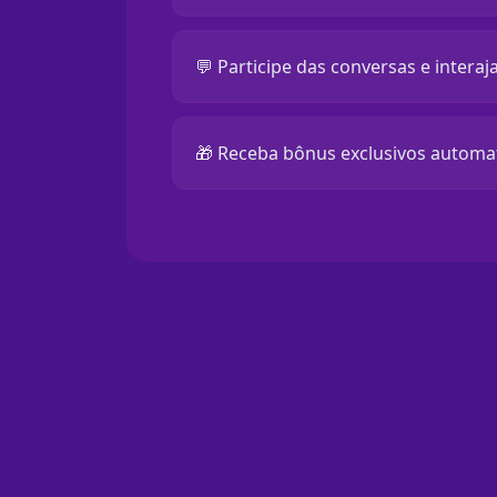
💬 Participe das conversas e interaj
🎁 Receba bônus exclusivos autom