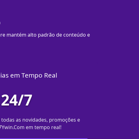
m
pre mantém alto padrão de conteúdo e
cias em Tempo Real
24/7
e todas as novidades, promoções e
7Ywin.Com em tempo real!