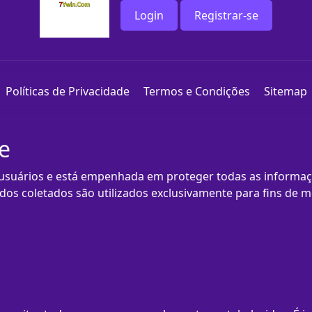
Login
Registrar-se
Políticas de Privacidade
Termos e Condições
Sitemap
de
s usuários e está empenhada em proteger todas as informaç
os coletados são utilizados exclusivamente para fins de m