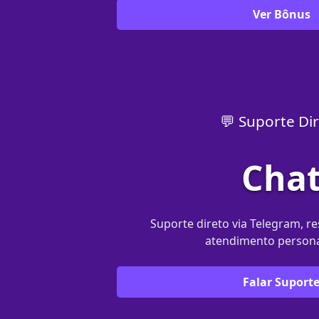
Ver Bônus
💬 Suporte Di
Cha
Suporte direto via Telegram, r
atendimento persona
Falar Suport